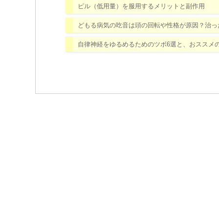
ピル（低用量）を服用するメリットと副作用
どもる病気の吃音は頭の回転や性格が原因？治っ
自律神経をゆるめるためのツボ6選と、おススメ