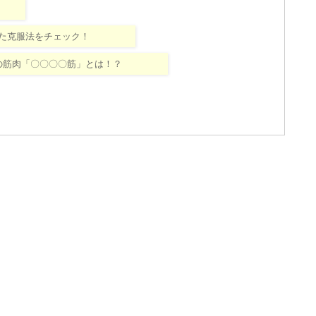
た克服法をチェック！
の筋肉「〇〇〇〇筋」とは！？